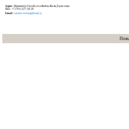
Адрес:
Шымкент,п.Тассай угол.Жибек-Жолы,Тауке-хана
Тел.:
+7 (701)-327-58-28
Email:
rustam-montaj@mail.ru
Пожа