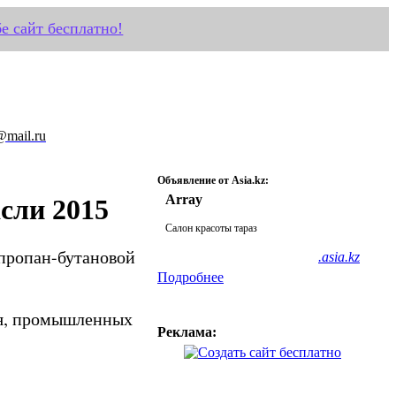
е сайт бесплатно!
@mail.ru
Объявление от Asia.kz:
Array
сли 2015
Салон красоты тараз
 пропан-бутановой
.asia.kz
Подробнее
ния, промышленных
Реклама: